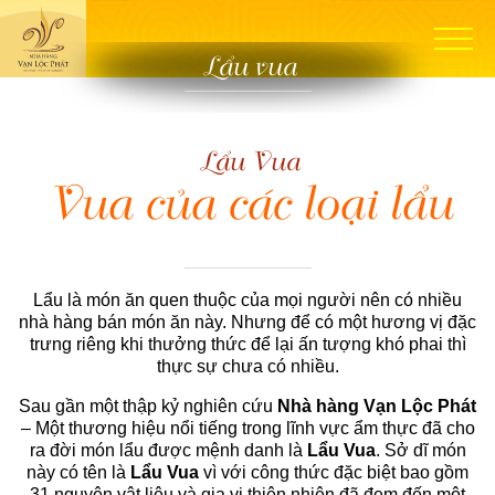
Lẩu vua
Lẩu Vua
Vua của các loại lẩu
Lẩu là món ăn quen thuộc của mọi người nên có nhiều
nhà hàng bán món ăn này. Nhưng để có một hương vị đặc
trưng riêng khi thưởng thức để lại ấn tượng khó phai thì
thực sự chưa có nhiều.
Sau gần một thập kỷ nghiên cứu
Nhà hàng Vạn Lộc Phát
– Một thương hiệu nổi tiếng trong lĩnh vực ẩm thực đã cho
ra đời món lẩu được mệnh danh là
Lẩu Vua
. Sở dĩ món
này có tên là
Lẩu Vua
vì với công thức đặc biệt bao gồm
31 nguyên vật liệu và gia vị thiên nhiên đã đem đến một