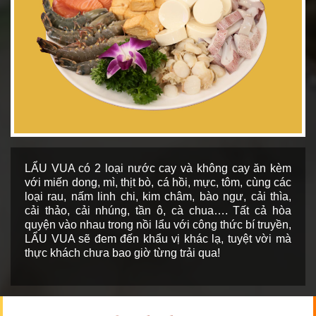
LẨU VUA có 2 loại nước cay và không cay ăn kèm
với miến dong, mì, thịt bò, cá hồi, mực, tôm, cùng các
loại rau, nấm linh chi, kim châm, bào ngư, cải thìa,
cải thảo, cải nhúng, tần ô, cà chua…. Tất cả hòa
quyện vào nhau trong nồi lẩu với công thức bí truyền,
LẨU VUA sẽ đem đến khẩu vị khác lạ, tuyệt vời mà
thực khách chưa bao giờ từng trải qua!