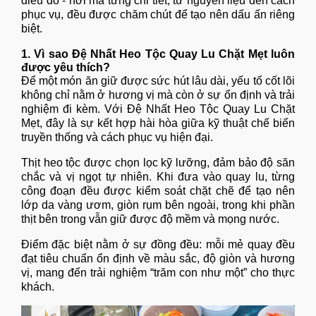
điều đó - nơi mà từng chi tiết, từ nguyên liệu đến cách
phục vụ, đều được chăm chút để tạo nên dấu ấn riêng
biệt.
1. Vì sao Đệ Nhất Heo Tộc Quay Lu Chặt Mẹt luôn
được yêu thích?
Để một món ăn giữ được sức hút lâu dài, yếu tố cốt lõi
không chỉ nằm ở hương vị mà còn ở sự ổn định và trải
nghiệm đi kèm. Với Đệ Nhất Heo Tộc Quay Lu Chặt
Mẹt, đây là sự kết hợp hài hòa giữa kỹ thuật chế biến
truyền thống và cách phục vụ hiện đại.
Thịt heo tộc được chọn lọc kỹ lưỡng, đảm bảo độ săn
chắc và vị ngọt tự nhiên. Khi đưa vào quay lu, từng
công đoạn đều được kiểm soát chặt chẽ để tạo nên
lớp da vàng ươm, giòn rụm bên ngoài, trong khi phần
thịt bên trong vẫn giữ được độ mềm và mọng nước.
Điểm đặc biệt nằm ở sự đồng đều: mỗi mẻ quay đều
đạt tiêu chuẩn ổn định về màu sắc, độ giòn và hương
vị, mang đến trải nghiệm “trăm con như một” cho thực
khách.