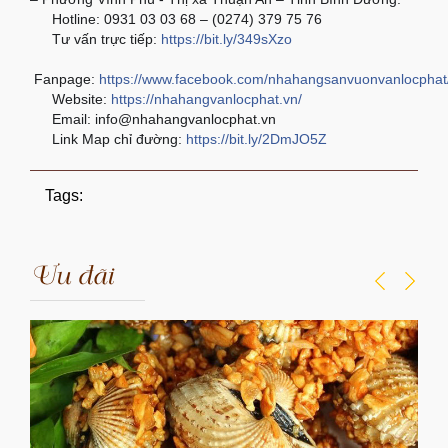
Hotline: 0931 03 03 68 – (0274) 379 75 76
☎
Tư vấn trực tiếp:
https://bit.ly/349sXzo
📱
🇫
Fanpage:
https://www.facebook.com/nhahangsanvuonvanlocphat
Website:
https://nhahangvanlocphat.vn/
🌏
Email: info@nhahangvanlocphat.vn
📨
Link Map chỉ đường:
https://bit.ly/2DmJO5Z
🗺
Tags:
Ưu đãi