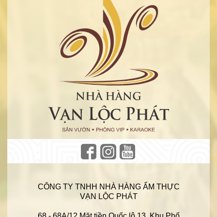
CÔNG TY TNHH NHÀ HÀNG ẨM THỰC
VẠN LỘC PHÁT
68 - 68A/12 Mặt tiền Quốc lộ 13, Khu Phố