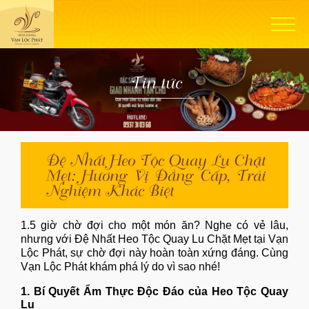
Tin tức
Đệ Nhất Heo Tộc Quay Lu Chặt
Mẹt: Hương Vị Đẳng Cấp, Trải
Nghiệm Khác Biệt
1.5 giờ chờ đợi cho một món ăn? Nghe có vẻ lâu,
nhưng với Đệ Nhất Heo Tộc Quay Lu Chặt Mẹt tại
Vạn
Lộc Phát
, sự chờ đợi này hoàn toàn xứng đáng. Cùng
Vạn Lộc Phát khám phá lý do vì sao nhé!
1. Bí Quyết Ẩm Thực Độc Đáo của Heo Tộc Quay
Lu