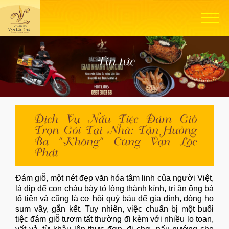
Tin tức
Dịch Vụ Nấu Tiệc Đám Giỗ
Trọn Gói Tại Nhà: Tận Hưởng
Ba "Không" Cùng Vạn Lộc
Phát
Đám giỗ, một nét đẹp văn hóa tâm linh của người Việt,
là dịp để con cháu bày tỏ lòng thành kính, tri ân ông bà
tổ tiên và cũng là cơ hội quý báu để gia đình, dòng họ
sum vầy, gắn kết. Tuy nhiên, việc chuẩn bị một buổi
tiệc đám giỗ tươm tất thường đi kèm với nhiều lo toan,