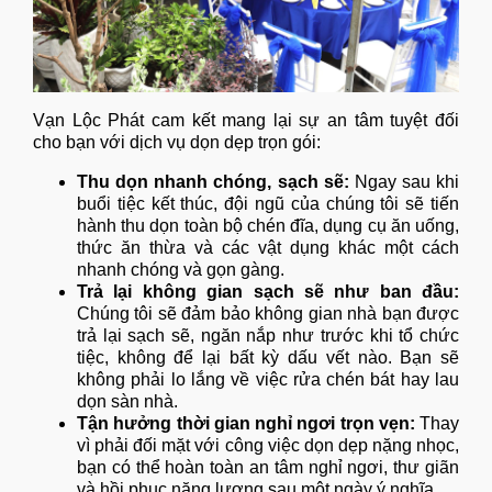
Vạn Lộc Phát cam kết mang lại sự an tâm tuyệt đối
cho bạn với dịch vụ dọn dẹp trọn gói:
Thu dọn nhanh chóng, sạch sẽ:
Ngay sau khi
buổi tiệc kết thúc, đội ngũ của chúng tôi sẽ tiến
hành thu dọn toàn bộ chén đĩa, dụng cụ ăn uống,
thức ăn thừa và các vật dụng khác một cách
nhanh chóng và gọn gàng.
Trả lại không gian sạch sẽ như ban đầu:
Chúng tôi sẽ đảm bảo không gian nhà bạn được
trả lại sạch sẽ, ngăn nắp như trước khi tổ chức
tiệc, không để lại bất kỳ dấu vết nào. Bạn sẽ
không phải lo lắng về việc rửa chén bát hay lau
dọn sàn nhà.
Tận hưởng thời gian nghỉ ngơi trọn vẹn:
Thay
vì phải đối mặt với công việc dọn dẹp nặng nhọc,
bạn có thể hoàn toàn an tâm nghỉ ngơi, thư giãn
và hồi phục năng lượng sau một ngày ý nghĩa.