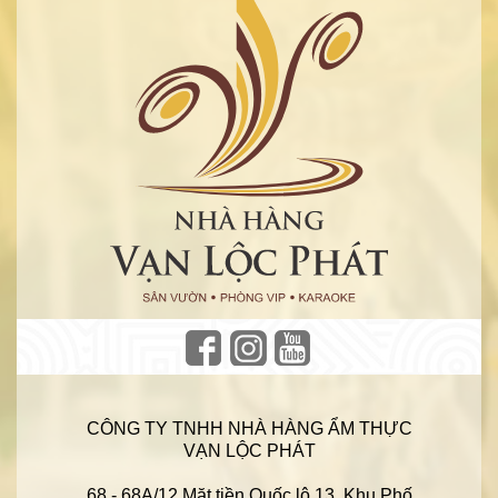
CÔNG TY TNHH NHÀ HÀNG ẨM THỰC
VẠN LỘC PHÁT
68 - 68A/12 Mặt tiền Quốc lộ 13, Khu Phố