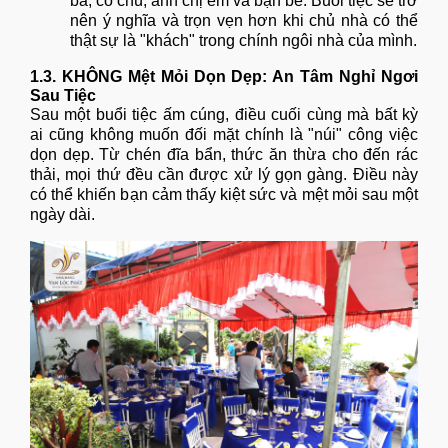
bà, cô chú, anh chị em và bạn bè. Buổi tiệc sẽ trở
nên ý nghĩa và trọn vẹn hơn khi chủ nhà có thể
thật sự là "khách" trong chính ngôi nhà của mình.
1.3. KHÔNG Mệt Mỏi Dọn Dẹp: An Tâm Nghỉ Ngơi
Sau Tiệc
Sau một buổi tiệc ấm cúng, điều cuối cùng mà bất kỳ
ai cũng không muốn đối mặt chính là "núi" công việc
dọn dẹp. Từ chén đĩa bẩn, thức ăn thừa cho đến rác
thải, mọi thứ đều cần được xử lý gọn gàng. Điều này
có thể khiến bạn cảm thấy kiệt sức và mệt mỏi sau một
ngày dài.