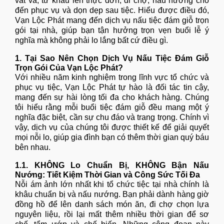
vất vả, từ khâu lên thực đơn, đi chợ, nấu nướng cho
đến phục vụ và dọn dẹp sau tiệc. Hiểu được điều đó,
Vạn Lộc Phát
mang đến dịch vụ nấu tiệc đám giỗ trọn
gói tại nhà, giúp bạn tận hưởng trọn vẹn buổi lễ ý
nghĩa mà không phải lo lắng bất cứ điều gì.
1. Tại Sao Nên Chọn Dịch Vụ Nấu Tiệc Đám Giỗ
Trọn Gói Của Vạn Lộc Phát?
Với nhiều năm kinh nghiệm trong lĩnh vực tổ chức và
phục vụ tiệc, Vạn Lộc Phát tự hào là đối tác tin cậy,
mang đến sự hài lòng tối đa cho khách hàng. Chúng
tôi hiểu rằng mỗi buổi tiệc đám giỗ đều mang một ý
nghĩa đặc biệt, cần sự chu đáo và trang trọng. Chính vì
vậy, dịch vụ của chúng tôi được thiết kế để giải quyết
mọi nỗi lo, giúp gia đình bạn có thêm thời gian quý báu
bên nhau.
1.1. KHÔNG Lo Chuẩn Bị, KHÔNG Bận Nấu
Nướng: Tiết Kiệm Thời Gian và Công Sức Tối Đa
Nỗi ám ảnh lớn nhất khi tổ chức tiệc tại nhà chính là
khâu chuẩn bị và nấu nướng. Bạn phải dành hàng giờ
đồng hồ để lên danh sách món ăn, đi chợ chọn lựa
nguyên liệu, rồi lại mất thêm nhiều thời gian để sơ