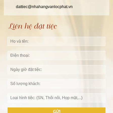
dattiec@nhahangvanlocphat.vn
Liên hệ đặt tiệc
GỬI