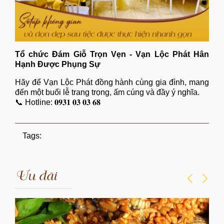
Tổ chức Đám Giỗ Trọn Vẹn - Vạn Lộc Phát Hân
Hạnh Được Phụng Sự
Hãy để
Vạn Lộc Phát
đồng hành cùng gia đình, mang
đến một buổi lễ trang trọng, ấm cúng và đầy ý nghĩa.
📞 Hotline: 𝟎𝟗𝟑𝟏 𝟎𝟑 𝟎𝟑 𝟔𝟖
Tags:
Ưu đãi