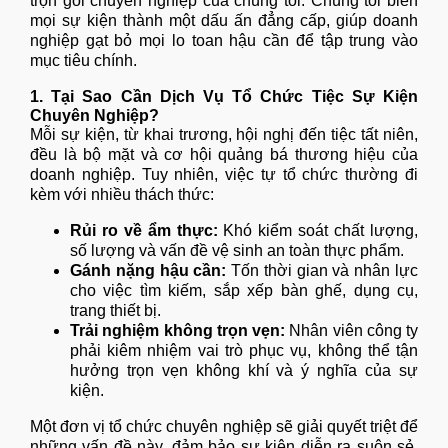
trọn gói chuyên nghiệp của chúng tôi. Chúng tôi biến
mọi sự kiện thành một dấu ấn đẳng cấp, giúp doanh
nghiệp gạt bỏ mọi lo toan hậu cần để tập trung vào
mục tiêu chính.
1. Tại Sao Cần Dịch Vụ Tổ Chức Tiệc Sự Kiện
Chuyên Nghiệp?
Mỗi sự kiện, từ khai trương, hội nghị đến tiệc tất niên,
đều là bộ mặt và cơ hội quảng bá thương hiệu của
doanh nghiệp. Tuy nhiên, việc tự tổ chức thường đi
kèm với nhiều thách thức:
Rủi ro về ẩm thực:
Khó kiểm soát chất lượng,
số lượng và vấn đề vệ sinh an toàn thực phẩm.
Gánh nặng hậu cần:
Tốn thời gian và nhân lực
cho việc tìm kiếm, sắp xếp bàn ghế, dụng cụ,
trang thiết bị.
Trải nghiệm không trọn vẹn:
Nhân viên công ty
phải kiêm nhiệm vai trò phục vụ, không thể tận
hưởng trọn vẹn không khí và ý nghĩa của sự
kiện.
Một đơn vị tổ chức chuyên nghiệp sẽ giải quyết triệt để
những vấn đề này, đảm bảo sự kiện diễn ra suôn sẻ,