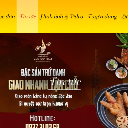
c đơn
Tin tức
Hình ảnh & Video
Tuyển dụng
Li
Tin tức