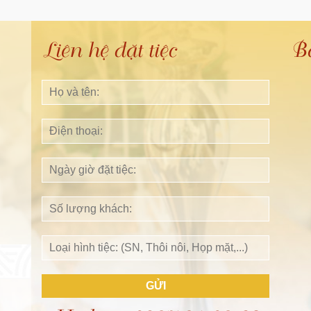
Liên hệ đặt tiệc
B
GỬI