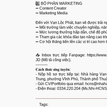
8️⃣ BỘ PHẬN MARKETING
➖ Content Creator
➖ Marketing Media
Đến với Vạn Lộc Phát, bạn sẽ được trải 
➖ Môi trường làm việc chuyên nghiệp, nă
➖ Mức lương thưởng hấp dẫn, chế độ phúc
➖ Tham gia các khóa đào tạo nâng cao trì
➖ Cơ hội thăng tiến lên các vị trí cao hơn 
📥 Inbox trực tiếp Fanpage:
https://ww
JD (Mô tả công việc).
----------
𝐂𝐚́𝐜𝐡 𝐭𝐡𝐮̛́𝐜 𝐮̛́𝐧𝐠 𝐭𝐮𝐲𝐞̂̉𝐧:
- Nộp hồ sơ trực tiếp tại: Nhà hàng Vạn
Trung, phường Vĩnh Phú, Thành phố Thu
- Gửi CV/Portfolio qua email: hcns@nhah
- Điện thoại: 0334.220.204 (Ms.Nhi-HCNS
Tags: