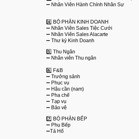
➖ Nhân Viên Hành Chính Nhân Sự
4️⃣ BỘ PHẬN KINH DOANH
➖ Nhân Viên Sales Tiệc Cưới
➖ Nhân Viên Sales Alacarte
➖ Thư ký Kinh Doanh
5️⃣ Thu Ngân
➖ Nhân viên Thu ngân
6️⃣ F&B
➖ Trưởng sảnh
➖ Phục vụ
➖ Hậu cần (nam)
➖ Pha chế
➖ Tạp vụ
➖ Bảo vệ
7️⃣ BỘ PHẬN BẾP
➖ Phụ Bếp
➖Tá Hổ