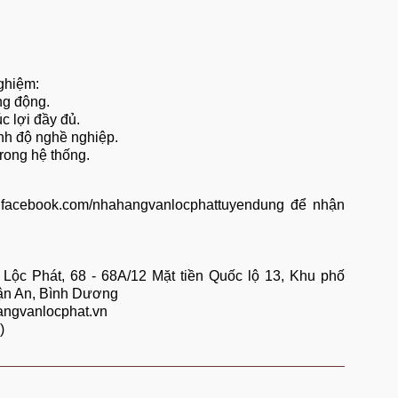
nghiệm:
ng động.
 lợi đầy đủ.
nh độ nghề nghiệp.
trong hệ thống.
w.facebook.com/nhahangvanlocphattuyendung
để nhận
 Lộc Phát, 68 - 68A/12 Mặt tiền Quốc lộ 13, Khu phố
ận An, Bình Dương
angvanlocphat.vn
)