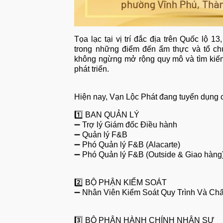
Tọa lạc tại vị trí đắc địa trên Quốc lộ
trong những điểm đến ẩm thực và tổ ch
không ngừng mở rộng quy mô và tìm kiếm 
phát triển.
Hiện nay, Vạn Lộc Phát đang tuyển dụng cá
1️⃣ BAN QUẢN LÝ
➖ Trợ lý Giám đốc Điều hành
➖ Quản lý F&B
➖ Phó Quản lý F&B (Alacarte)
➖ Phó Quản lý F&B (Outside & Giao hàng
2️⃣ BỘ PHẬN KIỂM SOÁT
➖ Nhân Viên Kiểm Soát Quy Trình Và Ch
3️⃣ BỘ PHẬN HÀNH CHÍNH NHÂN SỰ