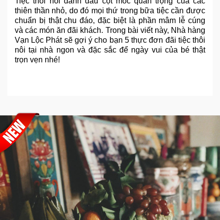
Tiệc thôi nôi đánh dấu cột mốc quan trọng của các
thiên thần nhỏ, do đó mọi thứ trong bữa tiệc cần được
chuẩn bị thật chu đáo, đặc biệt là phần mâm lễ cúng
và các món ăn đãi khách. Trong bài viết này, Nhà hàng
Vạn Lộc Phát sẽ gợi ý cho bạn 5 thực đơn đãi tiệc thôi
nôi tại nhà ngon và đặc sắc để ngày vui của bé thật
trọn vẹn nhé!