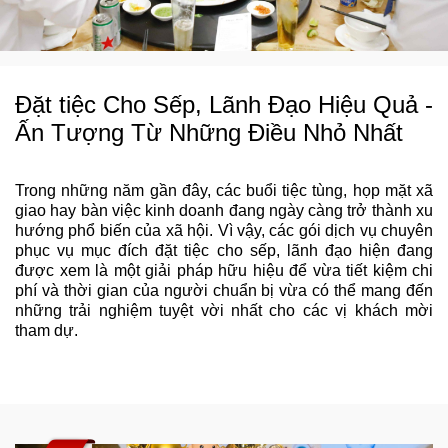
Đặt tiệc Cho Sếp, Lãnh Đạo Hiệu Quả -
Ấn Tượng Từ Những Điều Nhỏ Nhất
Trong những năm gần đây, các buổi tiệc tùng, họp mặt xã
giao hay bàn việc kinh doanh đang ngày càng trở thành xu
hướng phổ biến của xã hội. Vì vậy, các gói dịch vụ chuyên
phục vụ mục đích đặt tiệc cho sếp, lãnh đạo hiện đang
được xem là một giải pháp hữu hiệu để vừa tiết kiệm chi
phí và thời gian của người chuẩn bị vừa có thể mang đến
những trải nghiệm tuyệt vời nhất cho các vị khách mời
tham dự.