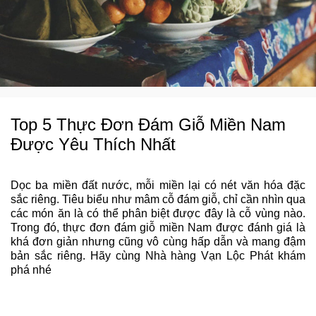
Top 5 Thực Đơn Đám Giỗ Miền Nam
Được Yêu Thích Nhất
Dọc ba miền đất nước, mỗi miền lại có nét văn hóa đặc
sắc riêng. Tiêu biểu như mâm cỗ đám giỗ, chỉ cần nhìn qua
các món ăn là có thể phân biệt được đây là cỗ vùng nào.
Trong đó, thực đơn đám giỗ miền Nam được đánh giá là
khá đơn giản nhưng cũng vô cùng hấp dẫn và mang đậm
bản sắc riêng. Hãy cùng Nhà hàng Vạn Lộc Phát khám
phá nhé