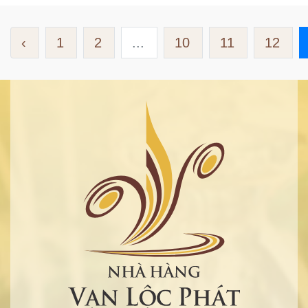
‹
1
2
...
10
11
12