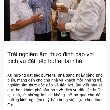
Trải nghiệm ẩm thực đỉnh cao với
dịch vụ đặt tiệc buffet tại nhà
Xu hướng đặt tiệc buffet tại nhà đang ngày càng phổ
biến, mang đến cho chủ nhà và khách mời những trải
nghiệm ẩm thực độc đáo và tiện lợi. Bài viết này sẽ
đưa bạn khám phá sâu hơn về dịch vụ đặt tiệc buffet
tại nhà, từ những lợi ích không thể bỏ qua cho đến
những kinh nghiệm quý báu trong việc lựa chọn thực
đơn.